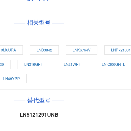
—— 相关型号 ——
10M6URA
LND3842
LNK6764V
LNP72103
29
LN316GPH
LN21WPH
LNK306GNTL
LN48YPP
—— 替代型号 ——
LN5121291UNB