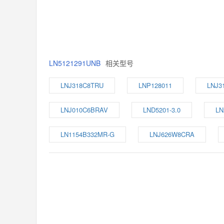
LN5121291UNB
相关型号
LNJ318C8TRU
LNP128011
LNJ3
LNJ010C6BRAV
LND5201-3.0
LN
LN1154B332MR-G
LNJ626W8CRA