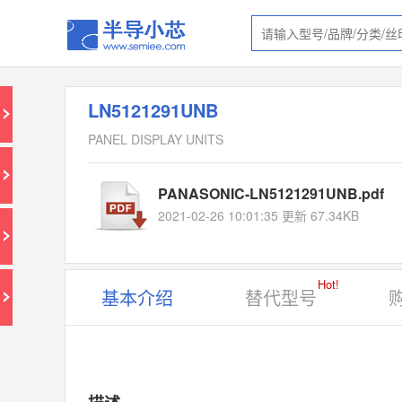
LN5121291UNB
PANEL DISPLAY UNITS
PANASONIC-LN5121291UNB.pdf
2021-02-26 10:01:35 更新 67.34KB
Hot!
基本介绍
替代型号