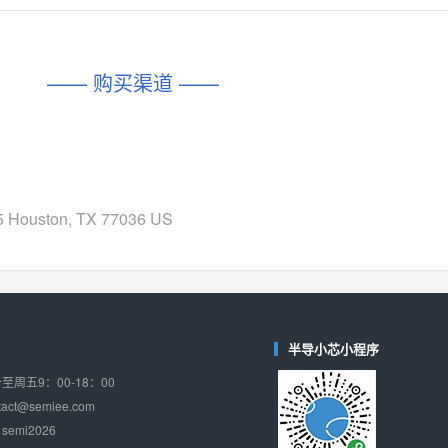
对比
相同功能
相似度 45%
相同功能
相似度 62%
DIO1567
CD74HC4054HCC
(帝奥微-Dioo)
—— 购买渠道 ——
对比
相同功能
相似度 44%
相同功能
相似度 62%
SGM6505
(圣邦微-SGM)
对比
相同功能
相似度 38%
TPW3157A
(思瑞浦-3PEAK)
对比
 Houston, TX 77036 US
相同功能
相似度 37%
TPW3221
(思瑞浦-3PEAK)
对比
相同功能
相似度 37%
CD4052
(思扬微-Siyom)
对比
半导小芯小程序
相同功能
相似度 35%
周五9：00-18：00
SGM7232
(圣邦微-SGM)
ct@semiee.com
对比
相同功能
相似度 35%
emi2026