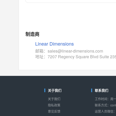
对比
相同功能
相似度 55%
MAX14762
(美信-Maxim)
对比
相同功能
相似度 55%
MAX14760
(美信-Maxim)
制造商
对比
相同功能
相似度 53%
Linear Dimensions
M74HC4852
(意法-ST)
邮箱：sales@linear-dimensions.com
对比
地址：7207 Regency Square Blvd Suite 235
相同功能
相似度 52%
TC4052BF
(东芝-Toshiba)
对比
相同功能
相似度 50%
TC4052BFT
(东芝-Toshiba)
对比
关于我们
联系我们
相同功能
相似度 50%
关于我们
工作时间：周一至
ISL54233
(瑞萨-Renesas)
隐私政策
联系方式：conta
对比
相同功能
相似度 49%
意见反馈
运营人员微信：s