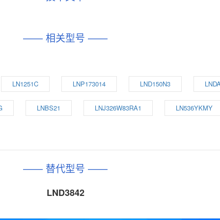
—— 相关型号 ——
LN1251C
LNP173014
LND150N3
LNDA
G
LNBS21
LNJ326W83RA1
LN536YKMY
—— 替代型号 ——
LND3842