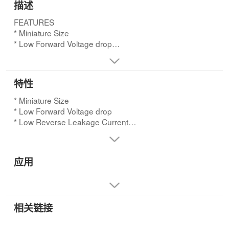
描述
FEATURES
* Miniature Size
* Low Forward Voltage drop
* Low Reverse Leakage Current
* High Surge Capability
* 26mm and 52mm Inside Tape Spacing Package
特性
Available
* Miniature Size
* Low Forward Voltage drop
* Low Reverse Leakage Current
* High Surge Capability
* 26mm and 52mm Inside Tape Spacing Package
Available
应用
相关链接