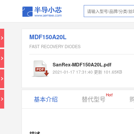
MDF150A20L
FAST RECOVERY DIODES
SanRex-MDF150A20L.pdf
2021-01-17 17:31:40 更新 101.65KB
Hot!
基本介绍
替代型号