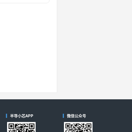
对比
40
(德州仪器-TI)
对比
半导小芯APP
微信公众号