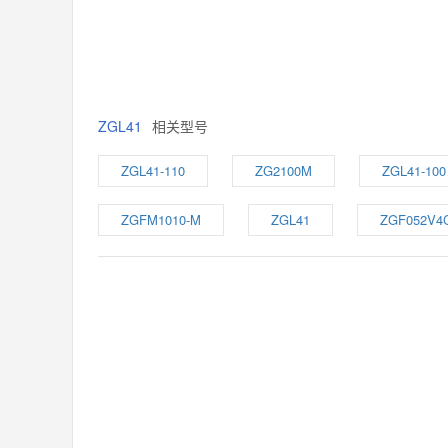
ZGL41
相关型号
ZGL41-110
ZG2100M
ZGL41-100
ZGFM1010-M
ZGL41
ZGF052V4