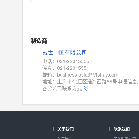
对比
相同功能
相似度 55%
MAX14762
(美信-Maxim)
对比
相同功能
相似度 55%
MAX14760
(美信-Maxim)
制造商
对比
相同功能
相似度 53%
威世中国有限公司
M74HC4852
(意法-ST)
电话：021-22315555
对比
传真：021-22315551
相同功能
相似度 52%
邮箱：business-asia@Vishay.com
TC4052BF
(东芝-Toshiba)
地址：上海市徐汇区淮海西路55号申通信息广
对比
各分公司联系方式
相同功能
相似度 50%
TC4052BFT
(东芝-Toshiba)
对比
相同功能
相似度 50%
ISL54233
(瑞萨-Renesas)
对比
关于我们
联系我们
相同功能
相似度 49%
关于我们
工作时间：周一至