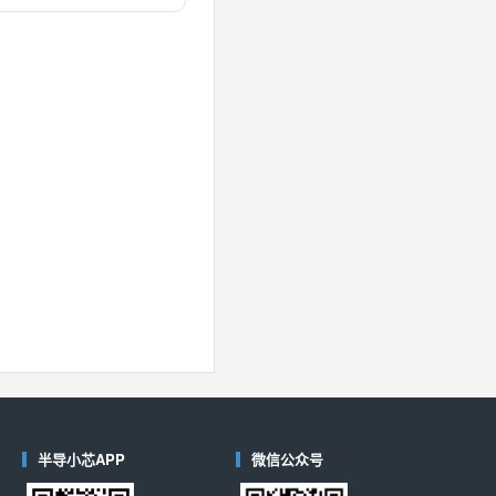
对比
40
(德州仪器-TI)
对比
半导小芯APP
微信公众号