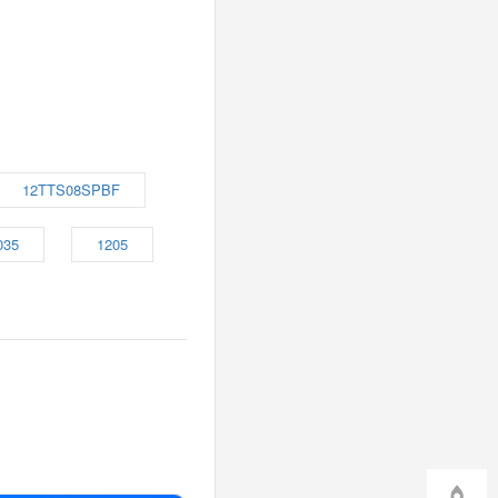
12TTS08SPBF
035
1205