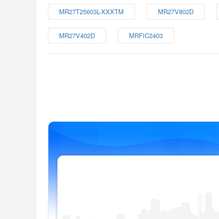
MR27T25603L-XXXTM
MR27V802D
MR27V402D
MRFIC2403