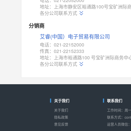
电话：021-22052000
对比
地址：上海市静安区裕通路100号宝矿洲际商务
相同功能
相似度 52%
各分公司联系方式
TC4052BF
(东芝-Toshiba)
对比
分销商
相同功能
相似度 50%
艾睿(中国）电子贸易有限公司
TC4052BFT
(东芝-Toshiba)
对比
电话：021-22152000
相同功能
相似度 50%
传真：021-22152333
ISL54233
(瑞萨-Renesas)
地址：上海市裕通路100 号宝矿洲际商务中心
对比
各分公司联系方式
相同功能
相似度 49%
ADG784
(亚德诺-ADI)
对比
相同功能
相似度 49%
74VHC405274VHC4
(东芝-Toshiba)
关于我们
联系我们
对比
相同功能
相似度 46%
关于我们
工作时间：周一至
ADG1438
(亚德诺-ADI)
隐私政策
联系方式：conta
对比
相同功能
相似度 46%
意见反馈
运营人员微信：s