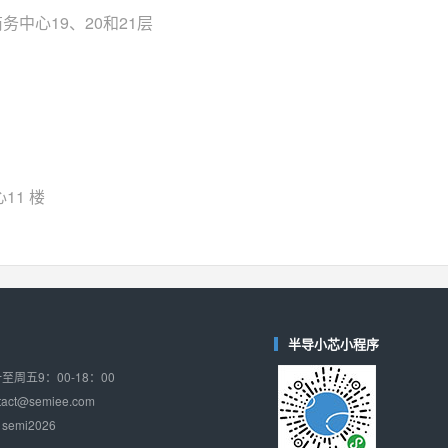
对比
中心19、20和21层
相同功能
相似度 37%
TPW3221
(思瑞浦-3PEAK)
对比
相同功能
相似度 37%
CD4052
(思扬微-Siyom)
对比
相同功能
相似度 35%
SGM7232
(圣邦微-SGM)
11 楼
对比
相同功能
相似度 35%
SGM48753
(圣邦微-SGM)
对比
相同功能
相似度 35%
74LV4052
(思扬微-Siyom)
半导小芯小程序
对比
相同功能
相似度 34%
周五9：00-18：00
WAS4759QB
(韦尔-WillSemi)
ct@semiee.com
对比
相同功能
相似度 34%
emi2026