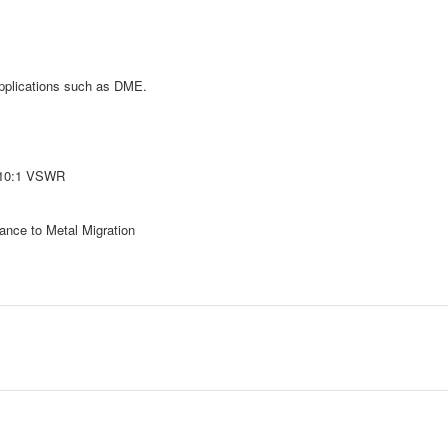
pplications such as DME.
h 10:1 VSWR
tance to Metal Migration