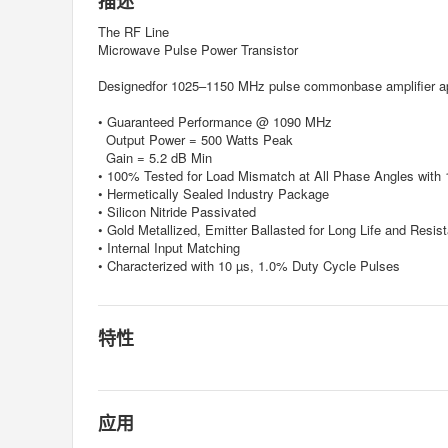
描述
The RF Line
Microwave Pulse Power Transistor
Designedfor 1025–1150 MHz pulse commonbase amplifier a
• Guaranteed Performance @ 1090 MHz
Output Power = 500 Watts Peak
Gain = 5.2 dB Min
• 100% Tested for Load Mismatch at All Phase Angles wit
• Hermetically Sealed Industry Package
• Silicon Nitride Passivated
• Gold Metallized, Emitter Ballasted for Long Life and Resis
• Internal Input Matching
• Characterized with 10 µs, 1.0% Duty Cycle Pulses
特性
应用