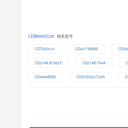
CDBM455C28
相关型号
CDT3354-01
CD40175BMS
CD54
CD214A-B160LF
CD214B-T64A
C
CD4094BMS
CDSOD323-T24S
C