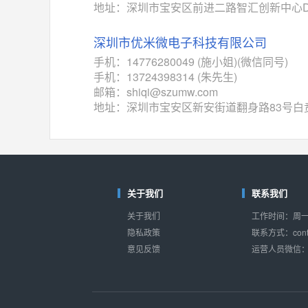
ADG784
(亚德诺-ADI)
地址：深圳市宝安区前进二路智汇创新中心D座
对比
相同功能
相似度 49%
深圳市优米微电子科技有限公司
74VHC405274VHC4
(东芝-Toshiba)
手机：14776280049 (施小姐)(微信同号)
对比
相同功能
相似度 46%
手机：13724398314 (朱先生)
邮箱：shiqi@szumw.com
ADG1438
(亚德诺-ADI)
地址：深圳市宝安区新安街道翻身路83号白贲
对比
相同功能
相似度 46%
M74HC4851
(意法-ST)
对比
相同功能
相似度 41%
HCF4051
(意法-ST)
关于我们
联系我们
对比
相同功能
相似度 40%
关于我们
工作时间：周一至
隐私政策
联系方式：conta
意见反馈
运营人员微信：s