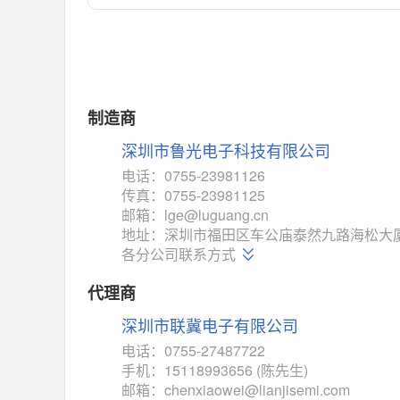
对比
相同功能
相似度 55%
MAX14762
(美信-Maxim)
对比
相同功能
相似度 55%
MAX14760
(美信-Maxim)
制造商
对比
相同功能
相似度 53%
深圳市鲁光电子科技有限公司
M74HC4852
(意法-ST)
电话：0755-23981126
对比
传真：0755-23981125
相同功能
相似度 52%
邮箱：lge@luguang.cn
TC4052BF
(东芝-Toshiba)
地址：深圳市福田区车公庙泰然九路海松大厦B
对比
各分公司联系方式
相同功能
相似度 50%
TC4052BFT
(东芝-Toshiba)
代理商
对比
相同功能
相似度 50%
深圳市联冀电子有限公司
ISL54233
(瑞萨-Renesas)
电话：0755-27487722
对比
手机：15118993656 (陈先生)
相同功能
相似度 49%
邮箱：chenxiaowei@lianjisemi.com