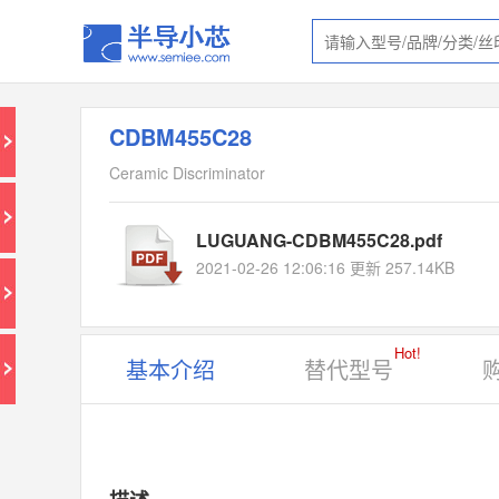
CDBM455C28
Ceramic Discriminator
LUGUANG-CDBM455C28.pdf
2021-02-26 12:06:16 更新 257.14KB
Hot!
基本介绍
替代型号