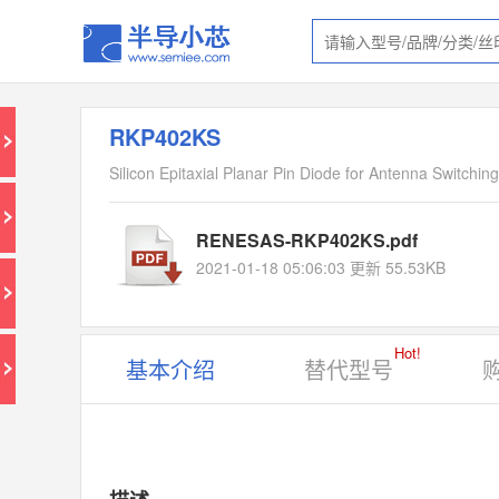
RKP402KS
Silicon Epitaxial Planar Pin Diode for Antenna Switching
RENESAS-RKP402KS.pdf
2021-01-18 05:06:03 更新 55.53KB
Hot!
基本介绍
替代型号