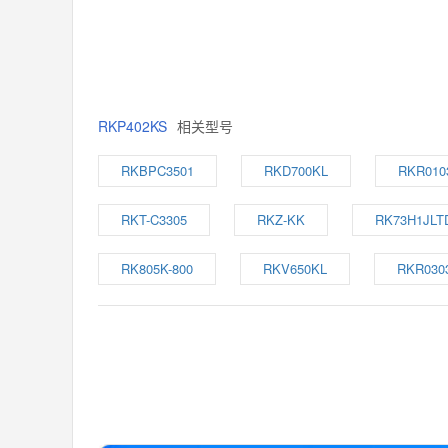
RKP402KS
相关型号
RKBPC3501
RKD700KL
RKR010
RKT-C3305
RKZ-KK
RK73H1JLT
RK805K-800
RKV650KL
RKR030