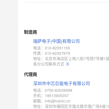
对比
相同功能
相似度 55%
MAX14762
(美信-Maxim)
对比
相同功能
相似度 55%
MAX14760
(美信-Maxim)
制造商
对比
相同功能
相似度 53%
瑞萨电子(中国)有限公司
M74HC4852
(意法-ST)
电话：010-82351155
对比
传真：010-82357679
相同功能
相似度 52%
地址：北京市海淀区上地八街7号院7号楼1层10
TC4052BF
(东芝-Toshiba)
各分公司联系方式
对比
相同功能
相似度 50%
代理商
TC4052BFT
(东芝-Toshiba)
深圳市中芯巨能电子有限公司
对比
相同功能
相似度 50%
电话：0755-82539998
ISL54233
(瑞萨-Renesas)
手机：19513905357
对比
邮箱：info@icanic.cn
相同功能
相似度 49%
地址：深圳市福田区华强北路华强广场A座1