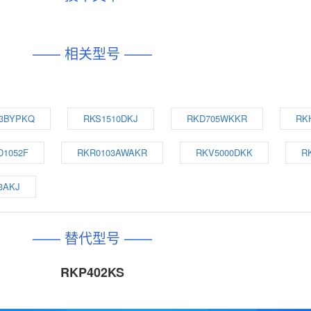
—— 相关型号 ——
3BYPKQ
RKS1510DKJ
RKD705WKKR
RK
D1052F
RKR0103AWAKR
RKV5000DKK
R
3AKJ
—— 替代型号 ——
RKP402KS