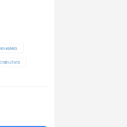
H0145AKG
K73B1JT473