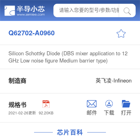
Q62702-A0960
Silicon Schottky Diode (DBS mixer application to 12
GHz Low noise figure Medium barrier type)
制造商
英飞凌-Infineon
规格书
邮件
下载
打开
92.20KB
2021-02-26更新
芯片百科