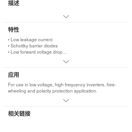
描述
特性
• Low leakage current
• Schottky barrier diodes
• Low forward voltage drop
• Moisture sensitivity: level 1, per J-STD-020
• Halogen-free according to IEC 61249-2-21 definition
• High temperature soldering guaranteed: 260℃/10
应用
seconds
For use in low voltage, high frequency inverters, free-
wheeling and polarity protection application.
相关链接