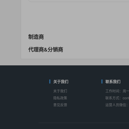
对比
相同功能
相似度 55%
MAX14762
(美信-Maxim)
对比
相同功能
相似度 55%
MAX14760
(美信-Maxim)
制造商
对比
相同功能
相似度 53%
代理商&分销商
M74HC4852
(意法-ST)
对比
相同功能
相似度 52%
TC4052BF
(东芝-Toshiba)
对比
相同功能
关于我们
相似度 50%
联系我们
关于我们
工作时间：周一至
TC4052BFT
(东芝-Toshiba)
隐私政策
联系方式：conta
对比
相同功能
相似度 50%
意见反馈
运营人员微信：s
ISL54233
(瑞萨-Renesas)
对比
相同功能
相似度 49%