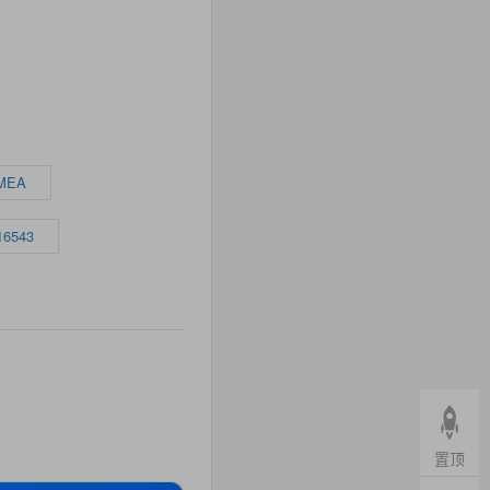
0MEA
16543
置顶