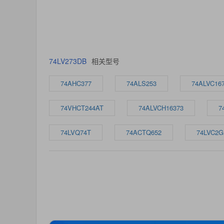
74LV273DB
相关型号
74AHC377
74ALS253
74ALVC16
74VHCT244AT
74ALVCH16373
7
74LVQ74T
74ACTQ652
74LVC2