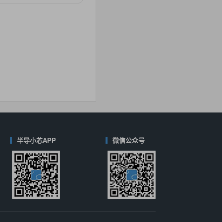
对比
40
(德州仪器-TI)
对比
半导小芯APP
微信公众号