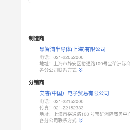
对比
相同功能
相似度 55%
MAX14762
(美信-Maxim)
对比
相同功能
相似度 55%
MAX14760
(美信-Maxim)
制造商
对比
相同功能
相似度 53%
恩智浦半导体(上海)有限公司
M74HC4852
(意法-ST)
电话：021-22052000
对比
地址：上海市静安区裕通路100号宝矿洲际商务
相同功能
相似度 52%
各分公司联系方式
TC4052BF
(东芝-Toshiba)
对比
分销商
相同功能
相似度 50%
艾睿(中国）电子贸易有限公司
TC4052BFT
(东芝-Toshiba)
对比
电话：021-22152000
相同功能
相似度 50%
传真：021-22152333
ISL54233
(瑞萨-Renesas)
地址：上海市裕通路100 号宝矿洲际商务中心
对比
各分公司联系方式
相同功能
相似度 49%