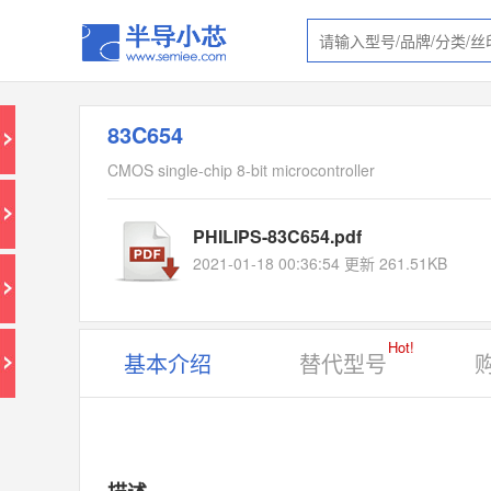
83C654
CMOS single-chip 8-bit microcontroller
PHILIPS-83C654.pdf
2021-01-18 00:36:54 更新 261.51KB
Hot!
基本介绍
替代型号