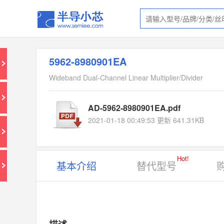
5962-8980901EA
Wideband Dual-Channel Linear Multiplier/Divider
AD-5962-8980901EA.pdf
2021-01-18 00:49:53 更新 641.31KB
Hot!
基本介绍
替代型号