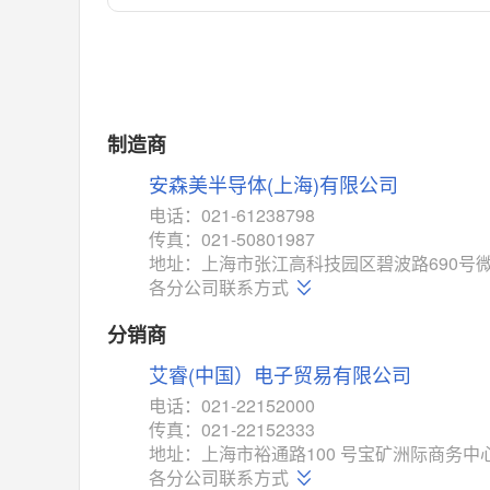
对比
相同功能
相似度 55%
MAX14762
(美信-Maxim)
对比
相同功能
相似度 55%
MAX14760
(美信-Maxim)
制造商
对比
相同功能
相似度 53%
安森美半导体(上海)有限公司
M74HC4852
(意法-ST)
电话：021-61238798
对比
传真：021-50801987
相同功能
相似度 52%
地址：上海市张江高科技园区碧波路690号微
TC4052BF
(东芝-Toshiba)
各分公司联系方式
对比
相同功能
相似度 50%
分销商
TC4052BFT
(东芝-Toshiba)
艾睿(中国）电子贸易有限公司
对比
相同功能
相似度 50%
电话：021-22152000
ISL54233
(瑞萨-Renesas)
传真：021-22152333
对比
地址：上海市裕通路100 号宝矿洲际商务中心
相同功能
相似度 49%
各分公司联系方式