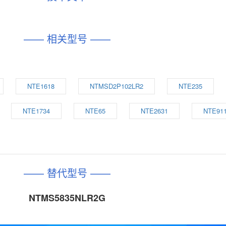
—— 相关型号 ——
NTE1618
NTMSD2P102LR2
NTE235
NTE1734
NTE65
NTE2631
NTE91
—— 替代型号 ——
NTMS5835NLR2G