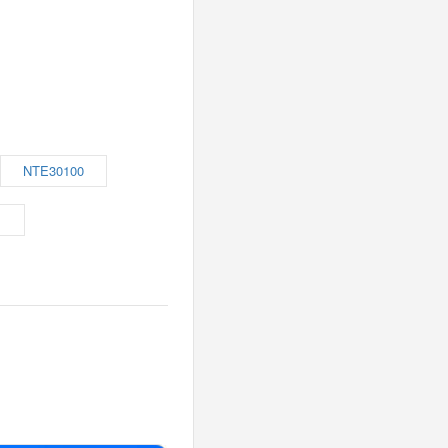
NTE30100
1