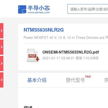
NTMS5835NLR2G
Power MOSFET 40 V, 12 A, 10 m These Devices are P
ONSEMI-NTMS5835NLR2G.pdf
2021-01-17 23:48:21 更新 115.53KB
Hot!
基本介绍
替代型号