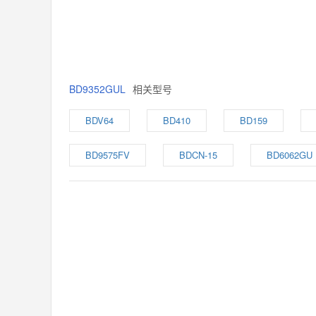
BD9352GUL
相关型号
BDV64
BD410
BD159
BD9575FV
BDCN-15
BD6062GU