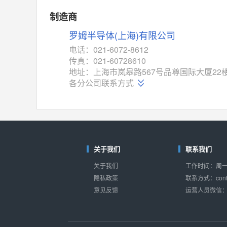
制造商
罗姆半导体(上海)有限公司
电话：021-6072-8612
传真：021-60728610
地址：上海市岚皋路567号品尊国际大厦22
各分公司联系方式
关于我们
联系我们
关于我们
工作时间：周一至
隐私政策
联系方式：conta
意见反馈
运营人员微信：s