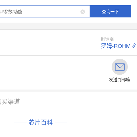
查询一下
制造商
罗姆-ROHM
发送到邮箱
购买渠道
—— 芯片百科 ——