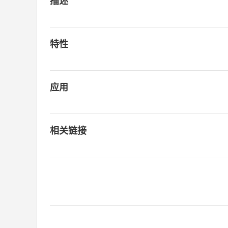
描述
特性
应用
相关链接